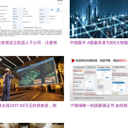
技投资设立机器人子公司，注册资
中国股市 A股最具潜力的5大智
2000万承袭技术资咨询业务
名单，值得收藏
兑现1037.83万元扶持政策，助
IT领域唯一的国家级证书 如何
工业与信息技术咨询服务共腾飞
户、评职称与抵个税？