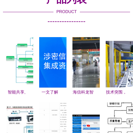
PRODUCT
----------------
智能共享,
一文了解
海信科龙智
技术突围，
全面协同,
《涉密信息
能工厂获政
品牌领航
通达OA与
系统集成资
府嘉奖 成
解读TCL空
商旅系统集
质管理办
就中国智造
调的新风核
成解决方案
法》新版十
标杆 信息
心竞争力与