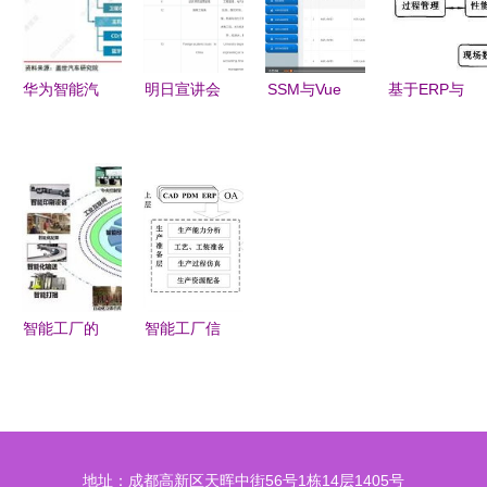
大变化（信
系统集成
技术服务新
息技术咨询
图景
视角）
华为智能汽
明日宣讲会
SSM与Vue
基于ERP与
车深度解析
｜9月29
高校科研信
MES集成的
三大智能领
日，六家信
息管理系统
物流信息系
域将被惠及
息技术咨询
的设计与优
统研究
企业向你招
效 信息技
手！
术咨询服务
的赋能实践
智能工厂的
智能工厂信
核心基石
息系统架构
五个关键信
与信息流通
息系统集成
用模型 集
成之道
地址：成都高新区天晖中街56号1栋14层1405号