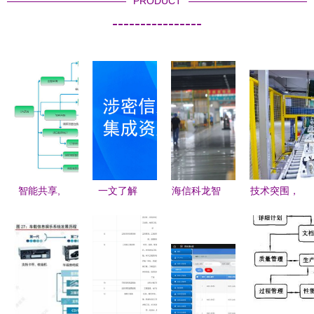
PRODUCT
----------------
智能共享,
一文了解
海信科龙智
技术突围，
全面协同,
《涉密信息
能工厂获政
品牌领航
通达OA与
系统集成资
府嘉奖 成
解读TCL空
商旅系统集
质管理办
就中国智造
调的新风核
成解决方案
法》新版十
标杆 信息
心竞争力与
大变化（信
系统集成
技术服务新