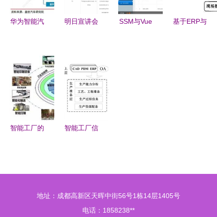
息技术咨询
图景
视角）
华为智能汽
明日宣讲会
SSM与Vue
基于ERP与
车深度解析
｜9月29
高校科研信
MES集成的
三大智能领
日，六家信
息管理系统
物流信息系
域将被惠及
息技术咨询
的设计与优
统研究
企业向你招
效 信息技
手！
术咨询服务
的赋能实践
智能工厂的
智能工厂信
核心基石
息系统架构
五个关键信
与信息流通
息系统集成
用模型 集
成之道
地址：成都高新区天晖中街56号1栋14层1405号
电话：1858238**